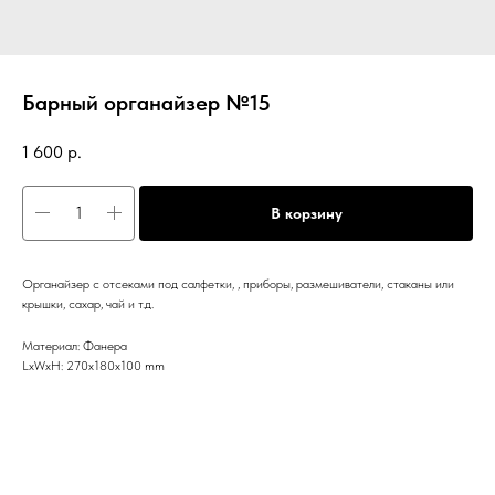
Барный органайзер №15
1 600
р.
В корзину
Органайзер с отсеками под салфетки, , приборы, размешиватели, стаканы или
крышки, сахар, чай и т.д.
Материал: Фанера
LxWxH: 270x180x100 mm