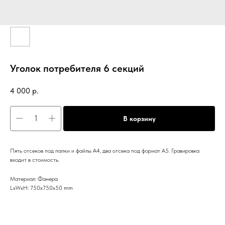
Уголок потребителя 6 секций
4 000
р.
В корзину
Пять отсеков под папки и файлы А4, два отсека под формат А5. Гравировка
входит в стоимость.
Материал: Фанера
LxWxH: 750x750x50 mm