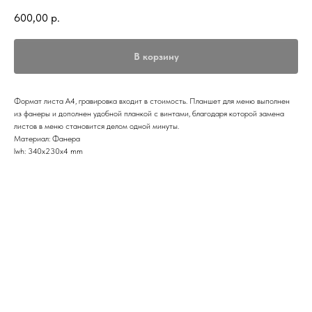
600,00
р.
В корзину
Формат листа А4, гравировка входит в стоимость. Планшет для меню выполнен
из фанеры и дополнен удобной планкой с винтами, благодаря которой замена
листов в меню становится делом одной минуты.
Материал: Фанера
lwh: 340x230x4 mm