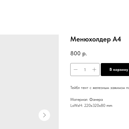
Менюхолдер А4
800
р.
В корзину
Тейбл тент с железным зажимом п
Материал: Фанера
LxWxH: 220x320x80 mm