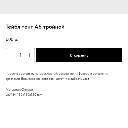
Тейбл тент А6 тройной
600
р.
В корзину
Изделие состоит из четырех частей: основание из фанеры и вставки из
оргстекла. Возможно нанести свой логотип и выбрать цвет
Материал: Фанера
LxWxH: 150x150x150 mm